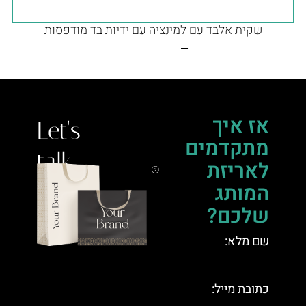
שקית אלבד עם למינציה עם ידיות בד מודפסות
אז איך
Let's
מתקדמים
talk.
לאריזת
המותג
שלכם?