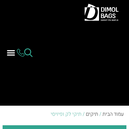
עמוד הבית
/
תיקים
/ תיקי לק ופיויסי