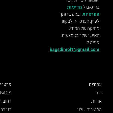
ישמשו ליצירת קשר
בהתאם ל
מדיניות
הפרטיות
, ובאפשרותך
לעיין, לעדכן או לבקש
מחיקה של המידע
האישי שלך באמצעות
פנייה ל:
bagsdimol1@gmail.com
עמודים
פרטי י
בית
 BAGS
אודות
רחוב חזו
המוצרים שלנו
בני בר