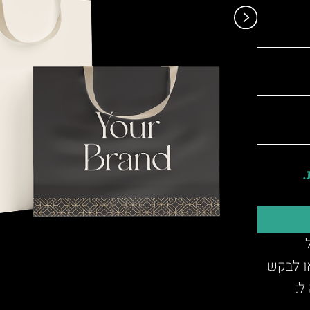
.
או לבקש
ל: