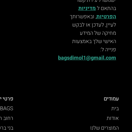
ישמשו ליצירת קשר
בהתאם ל
מדיניות
הפרטיות
, ובאפשרותך
לעיין, לעדכן או לבקש
מחיקה של המידע
האישי שלך באמצעות
פנייה ל:
bagsdimol1@gmail.com
עמודים
פרטי י
בית
 BAGS
אודות
רחוב חזו
המוצרים שלנו
בני בר