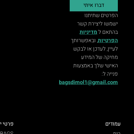
דברו איתי
הפרטים שתיתנו
ישמשו ליצירת קשר
בהתאם ל
מדיניות
הפרטיות
, ובאפשרותך
לעיין, לעדכן או לבקש
מחיקה של המידע
האישי שלך באמצעות
פנייה ל:
bagsdimol1@gmail.com
עמודים
פרטי י
בית
 BAGS