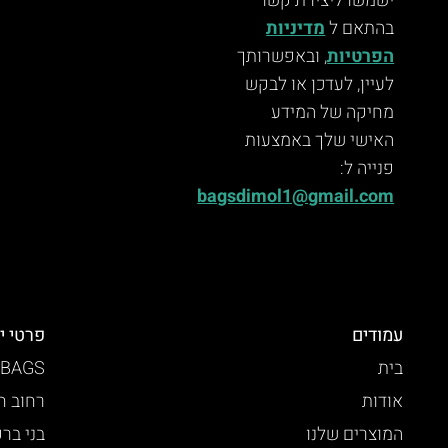
ישמשו ליצירת קשר
בהתאם ל
מדיניות
הפרטיות
, ובאפשרותך
לעיין, לעדכן או לבקש
מחיקה של המידע
האישי שלך באמצעות
פנייה ל:
bagsdimol1@gmail.com
עמודים
פרטי י
בית
 BAGS
אודות
רחוב חזו
המוצרים שלנו
בני בר