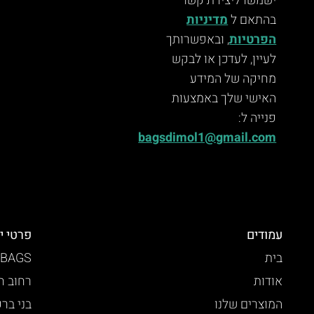
ישמשו ליצירת קשר
בהתאם ל
מדיניות
הפרטיות
, ובאפשרותך
לעיין, לעדכן או לבקש
מחיקה של המידע
האישי שלך באמצעות
פנייה ל:
bagsdimol1@gmail.com
עמודים
פרטי י
בית
 BAGS
אודות
רחוב חזו
המוצרים שלנו
בני בר