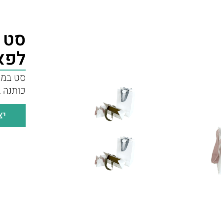
סט 
לפא
סט במגו
כותנה ב
יצ