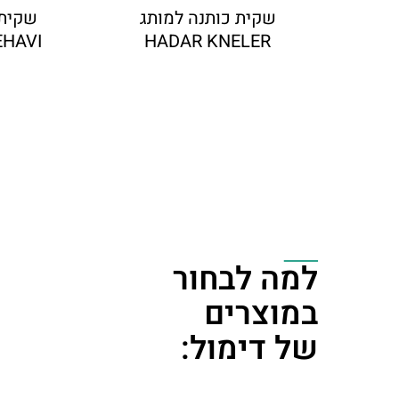
שקית כותנה למותג
שקית 
EHAVI
HADAR KNELER
פט
למה לבחור
במוצרים
של דימול: