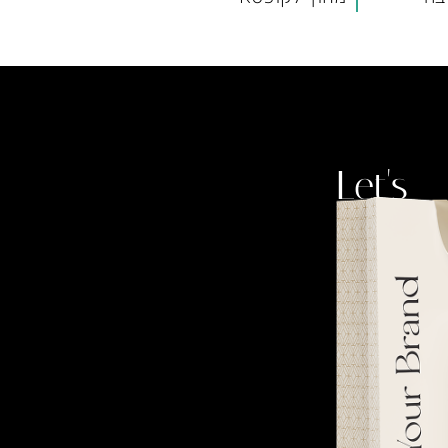
Let's
talk.