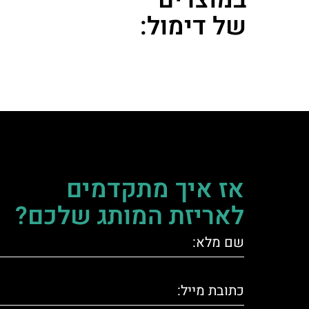
של דימול:
אז איך מתקדמים
לאריזת המותג שלכם?