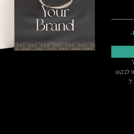
.
או לבקש
ל: