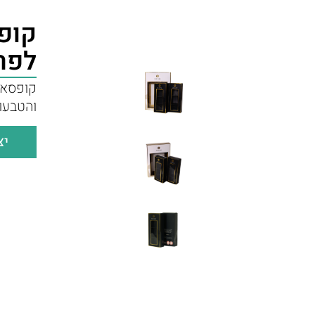
קופ
לפר
קופסאו
והטבעו
יצ