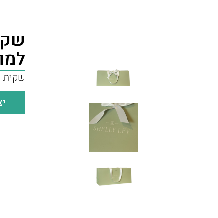
שקי
למו
שקית ק
יצ