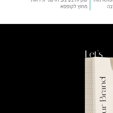
בה
מחוץ לקופסא
Let's
talk.