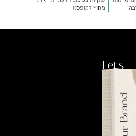
בה
מחוץ לקופסא
Let's
talk.