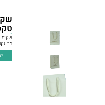
שקית
טקס
שקית ק
מחוזקו
יצ