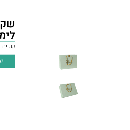
שקי
לימ
שקית ק
יצ