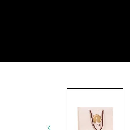
מרקט
מותגים