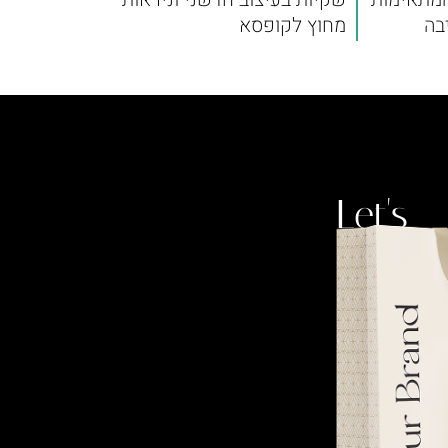
בה
מחוץ לקופסא
Let's
talk.